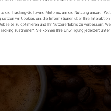
LOGIN
men eines System-Updates mussten alle Zugänge, die vor dem
Noch keinen Zugang?
te die Tracking-Software Matomo, um die Nutzung unserer Webs
026 erstellt wurden, gelöscht werden. Bitte registrieren Sie sic
 setzen wir Cookies ein, die Informationen über Ihre Interaktio
 um wieder Zugang zur JDE mediaBOX zu erhalten.
JETZT REGISTRIEREN
ebseite zu optimieren und Ihr Nutzererlebnis zu verbessern. We
racking zustimmen". Sie können Ihre Einwilligung jederzeit unte
JETZT NEU REGISTRIEREN
SCH