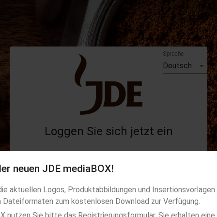
Sprache
Deutsch
Loggen Sie sich jetzt ein
E-Mail-Adresse
 der neuen JDE mediaBOX!
Passwort
ie aktuellen Logos, Produktabbildungen und Insertionsvorlagen
Passwort vergessen?
en Dateiformaten zum kostenlosen Download zur Verfügung.
ige Information
nutzen Sie bitte das Registrierungsformular. Sie erhalten eine N